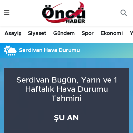
Asayiş
Düzce Nöbetçi Eczaneler
Asayiş
Siyaset
Gündem
Spor
Ekonomi
Y
Gündem
Düzce Hava Durumu
Serdivan Hava Durumu
Sağlık & Çevre
Düzce Namaz Vakitleri
Spor
Düzce Trafik Yoğunluk Haritası
Serdivan Bugün, Yarın ve 1
Siyaset
Süper Lig Puan Durumu ve Fikstür
Haftalık Hava Durumu
Tahmini
Yerel Haber
Tüm Manşetler
Öncü Radyo Dinle
Son Dakika Haberleri
ŞU AN
Öncü TV İzle
Haber Arşivi