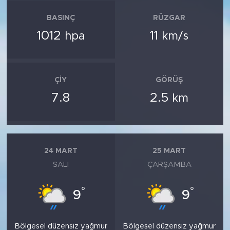
BASINÇ
RÜZGAR
1012
11
hpa
km/s
ÇIY
GÖRÜŞ
7.8
2.5
km
24 MART
25 MART
SALI
ÇARŞAMBA
°
°
9
9
Bölgesel düzensiz yağmur
Bölgesel düzensiz yağmur