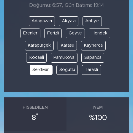
Doğumu: 6:57, Gün Batımı: 19:14
Adapazarı
Akyazı
Arifiye
Erenler
Ferizli
Geyve
Hendek
Karapürçek
Karasu
Kaynarca
Kocaali
Pamukova
Sapanca
Serdivan
Söğütlü
Taraklı
HISSEDILEN
NEM
°
8
%100