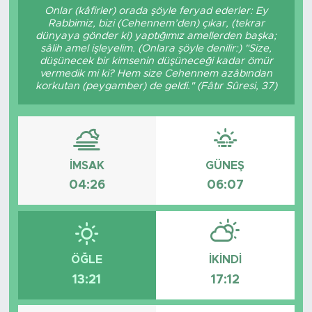
Onlar (kâfirler) orada şöyle feryad ederler: Ey
Rabbimiz, bizi (Cehennem’den) çıkar, (tekrar
dünyaya gönder ki) yaptığımız amellerden başka;
sâlih amel işleyelim. (Onlara şöyle denilir:) "Size,
düşünecek bir kimsenin düşüneceği kadar ömür
vermedik mi ki? Hem size Cehennem azâbından
korkutan (peygamber) de geldi." (Fâtır Sûresi, 37)
İMSAK
GÜNEŞ
04:26
06:07
ÖĞLE
İKINDI
13:21
17:12