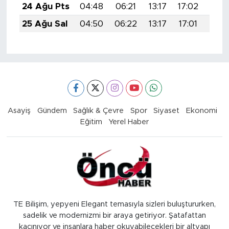
24 Ağu Pts
04:48
06:21
13:17
17:02
20:
25 Ağu Sal
04:50
06:22
13:17
17:01
20:
Asayiş
Gündem
Sağlık & Çevre
Spor
Siyaset
Ekonomi
Eğitim
Yerel Haber
TE Bilişim, yepyeni Elegant temasıyla sizleri buluştururken,
sadelik ve modernizmi bir araya getiriyor. Şatafattan
kaçınıyor ve insanlara haber okuyabilecekleri bir altyapı