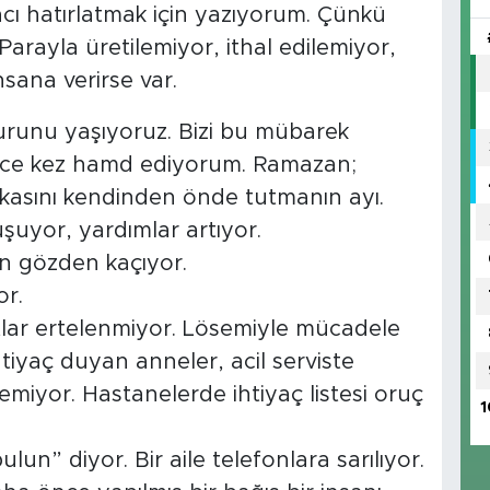
acı hatırlatmak için yazıyorum. Çünkü
Parayla üretilemiyor, ithal edilemiyor,
nsana verirse var.
unu yaşıyoruz. Bizi bu mübarek
erce kez hamd ediyorum. Ramazan;
asını kendinden önde tutmanın ayı.
uyor, yardımlar artıyor.
n gözden kaçıyor.
r.
tlar ertelenmiyor. Lösemiyle mücadele
iyaç duyan anneler, acil serviste
miyor. Hastanelerde ihtiyaç listesi oruç
1
ulun” diyor. Bir aile telefonlara sarılıyor.