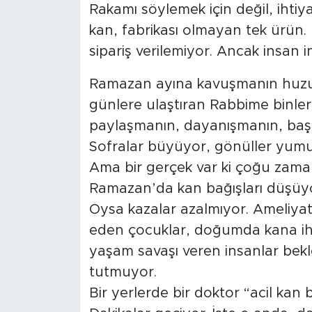
Rakamı söylemek için değil, ihtiy
kan, fabrikası olmayan tek ürün. 
sipariş verilemiyor. Ancak insan i
Ramazan ayına kavuşmanın huzur
günlere ulaştıran Rabbime binl
paylaşmanın, dayanışmanın, başk
Sofralar büyüyor, gönüller yumuş
Ama bir gerçek var ki çoğu zama
Ramazan’da kan bağışları düşüyo
Oysa kazalar azalmıyor. Ameliya
eden çocuklar, doğumda kana iht
yaşam savaşı veren insanlar bekle
tutmuyor.
Bir yerlerde bir doktor “acil kan b