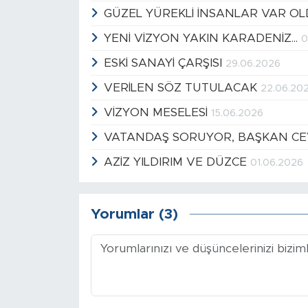
GÜZEL YÜREKLİ İNSANLAR VAR OL
YENİ VİZYON YAKIN KARADENİZ...
0
ESKİ SANAYİ ÇARŞISI
29.06.2026
VERİLEN SÖZ TUTULACAK
22.06.20
VİZYON MESELESİ
15.06.2026
VATANDAŞ SORUYOR, BAŞKAN C
AZİZ YILDIRIM VE DÜZCE
01.06.2026
Yorumlar (3)