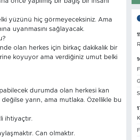
ha önce yapılmış bir bağış bir insanı
Belki yüzünü hiç görmeyeceksiniz. Ama
ahına uyanmasını sağlayacak.
1
u?
R
nde olan herkes için birkaç dakikalık bir
rine koyuyor ama verdiğiniz umut belki
1
F
G
pabilecek durumda olan herkesi kan
S
eğilse yarın, ama mutlaka. Özellikle bu
1
K
 ihtiyaçtır.
F
laşmaktır. Can olmaktır.