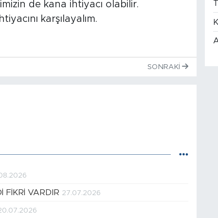
T
mizin de kana ihtiyacı olabilir.
iyacını karşılayalım.
K
A
SONRAKI
08.2026
 FİKRİ VARDIR
27.07.2026
20.07.2026