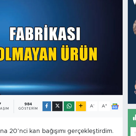
7
984
-
+
A
A
AŞIM
GÖSTERIM
’na 20’nci kan bağışımı gerçekleştirdim.