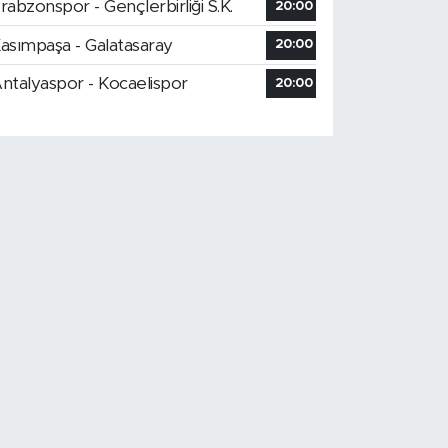
rabzonspor - Gençlerbirliği S.K.
20:00
asımpaşa - Galatasaray
20:00
ntalyaspor - Kocaelispor
20:00