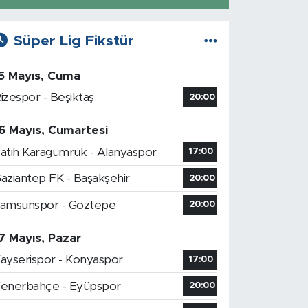
Süper Lig Fikstür
5 Mayıs, Cuma
izespor - Beşiktaş
20:00
6 Mayıs, Cumartesi
atih Karagümrük - Alanyaspor
17:00
aziantep FK - Başakşehir
20:00
amsunspor - Göztepe
20:00
7 Mayıs, Pazar
ayserispor - Konyaspor
17:00
enerbahçe - Eyüpspor
20:00