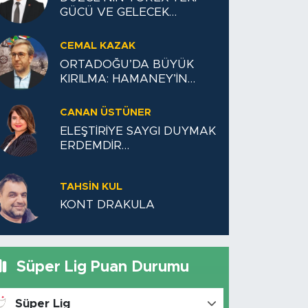
GÜCÜ VE GELECEK
VİZYONU
CEMAL KAZAK
ORTADOĞU’DA BÜYÜK
KIRILMA: HAMANEY’İN
ÖLÜMÜ İRAN’DA REJİM
DEĞİŞİKLİĞİNE NEDEN
CANAN ÜSTÜNER
OLUR MU?
ELEŞTİRİYE SAYGI DUYMAK
ERDEMDİR…
TAHSIN KUL
KONT DRAKULA
Süper Lig Puan Durumu
Süper Lig