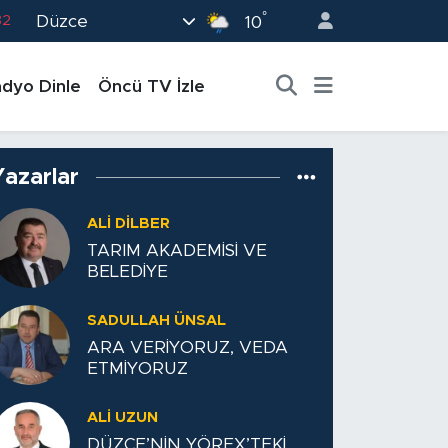
°
Düzce
82
10
02
dyo Dinle
Öncü TV İzle
19
18
19
Yazarlar
0
ALİ DİLBER
TARIM AKADEMİSİ VE
BELEDİYE
SADULLAH ÜNSAL
ARA VERİYORUZ, VEDA
ETMİYORUZ
ALI UZUN
DÜZCE’NİN YÖREX’TEKİ