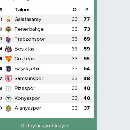
#
Takım
O
P
Galatasaray
33
77
1
Fenerbahçe
33
73
2
Trabzonspor
33
69
3
Beşiktaş
33
59
4
Göztepe
33
55
5
Başakşehir
33
54
6
Samsunspor
33
48
7
Rizespor
33
40
8
Konyaspor
33
40
9
Alanyaspor
33
37
0
Detaylar için tıklayın