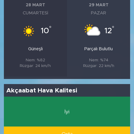
28 MART
29 MART
CUMARTESI
PAZAR
°
°
10
12
Güneşli
Parçalı Bulutlu
Nem: %82
Nem: %74
Rüzgar: 24 km/h
Rüzgar: 22 km/h
Akçaabat Hava Kalitesi
İyi