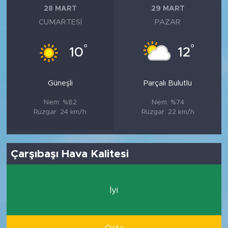
28 MART
29 MART
CUMARTESI
PAZAR
°
°
10
12
Güneşli
Parçalı Bulutlu
Nem: %82
Nem: %74
Rüzgar: 24 km/h
Rüzgar: 22 km/h
Çarşıbaşı Hava Kalitesi
İyi