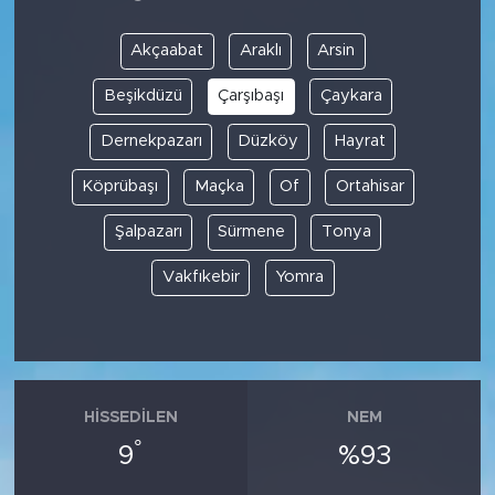
Akçaabat
Araklı
Arsin
Beşikdüzü
Çarşıbaşı
Çaykara
Dernekpazarı
Düzköy
Hayrat
Köprübaşı
Maçka
Of
Ortahisar
Şalpazarı
Sürmene
Tonya
Vakfıkebir
Yomra
HISSEDILEN
NEM
°
9
%93