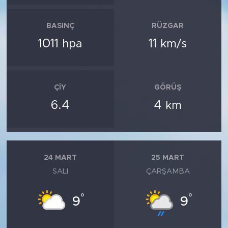
BASINÇ
RÜZGAR
1011
11
hpa
km/s
ÇIY
GÖRÜŞ
6.4
4
km
24 MART
25 MART
SALI
ÇARŞAMBA
°
°
9
9