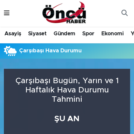
Asayiş
Düzce Nöbetçi Eczaneler
Asayiş
Siyaset
Gündem
Spor
Ekonomi
Y
Gündem
Düzce Hava Durumu
Çarşıbaşı Hava Durumu
Sağlık & Çevre
Düzce Namaz Vakitleri
Spor
Düzce Trafik Yoğunluk Haritası
Çarşıbaşı Bugün, Yarın ve 1
Siyaset
Süper Lig Puan Durumu ve Fikstür
Haftalık Hava Durumu
Tahmini
Yerel Haber
Tüm Manşetler
Öncü Radyo Dinle
Son Dakika Haberleri
ŞU AN
Öncü TV İzle
Haber Arşivi