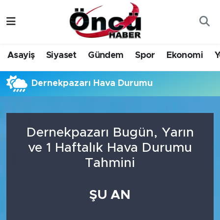
Asayiş
Düzce Nöbetçi Eczaneler
Asayiş
Siyaset
Gündem
Spor
Ekonomi
Y
Gündem
Düzce Hava Durumu
Dernekpazarı Hava Durumu
Sağlık & Çevre
Düzce Namaz Vakitleri
Spor
Düzce Trafik Yoğunluk Haritası
Dernekpazarı Bugün, Yarın
Siyaset
Süper Lig Puan Durumu ve Fikstür
ve 1 Haftalık Hava Durumu
Tahmini
Yerel Haber
Tüm Manşetler
Öncü Radyo Dinle
Son Dakika Haberleri
ŞU AN
Öncü TV İzle
Haber Arşivi