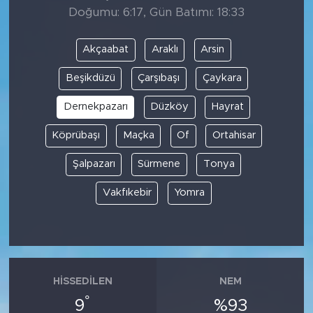
Doğumu: 6:17, Gün Batımı: 18:33
Akçaabat
Araklı
Arsin
Beşikdüzü
Çarşıbaşı
Çaykara
Dernekpazarı
Düzköy
Hayrat
Köprübaşı
Maçka
Of
Ortahisar
Şalpazarı
Sürmene
Tonya
Vakfıkebir
Yomra
HISSEDILEN
NEM
°
9
%93