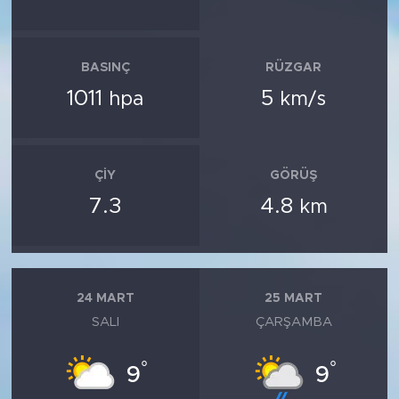
BASINÇ
RÜZGAR
1011
5
hpa
km/s
ÇIY
GÖRÜŞ
7.3
4.8
km
24 MART
25 MART
SALI
ÇARŞAMBA
°
°
9
9