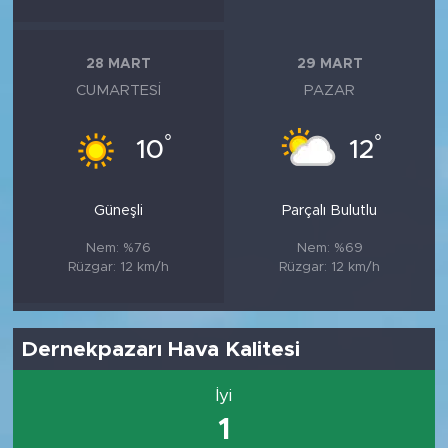
28 MART
29 MART
CUMARTESI
PAZAR
°
°
10
12
Güneşli
Parçalı Bulutlu
Nem: %76
Nem: %69
Rüzgar: 12 km/h
Rüzgar: 12 km/h
Dernekpazarı Hava Kalitesi
İyi
1