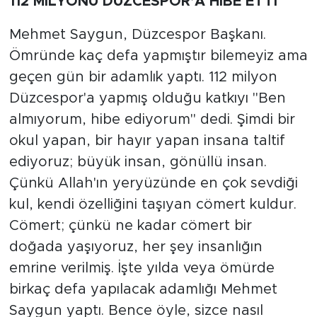
112 MİLYONU DÜZCESPOR’A HİBE ETTİ
Mehmet Saygun, Düzcespor Başkanı.
Ömründe kaç defa yapmıştır bilemeyiz ama
geçen gün bir adamlık yaptı. 112 milyon
Düzcespor'a yapmış olduğu katkıyı "Ben
almıyorum, hibe ediyorum" dedi. Şimdi bir
okul yapan, bir hayır yapan insana taltif
ediyoruz; büyük insan, gönüllü insan.
Çünkü Allah'ın yeryüzünde en çok sevdiği
kul, kendi özelliğini taşıyan cömert kuldur.
Cömert; çünkü ne kadar cömert bir
doğada yaşıyoruz, her şey insanlığın
emrine verilmiş. İşte yılda veya ömürde
birkaç defa yapılacak adamlığı Mehmet
Saygun yaptı. Bence öyle, sizce nasıl