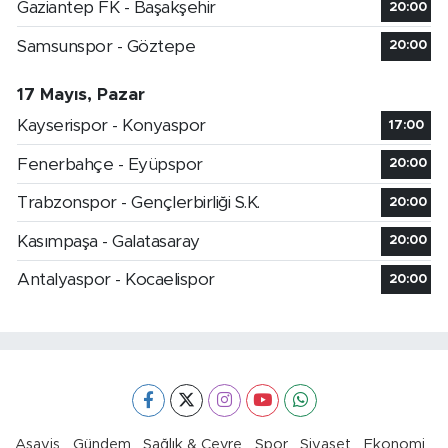
Gaziantep FK - Başakşehir
20:00
Samsunspor - Göztepe
20:00
17 Mayıs, Pazar
Kayserispor - Konyaspor
17:00
Fenerbahçe - Eyüpspor
20:00
Trabzonspor - Gençlerbirliği S.K.
20:00
Kasımpaşa - Galatasaray
20:00
Antalyaspor - Kocaelispor
20:00
Asayiş
Gündem
Sağlık & Çevre
Spor
Siyaset
Ekonomi