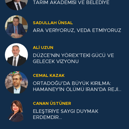
TARIM AKADEMİSİ VE BELEDİYE
SADULLAH ÜNSAL
ARA VERİYORUZ, VEDA ETMİYORUZ
ALI UZUN
DÜZCE’NİN YÖREX’TEKİ GÜCÜ VE
GELECEK VİZYONU
CEMAL KAZAK
ORTADOĞU’DA BÜYÜK KIRILMA:
HAMANEY’İN ÖLÜMÜ İRAN’DA REJİM
DEĞİŞİKLİĞİNE NEDEN OLUR MU?
CANAN ÜSTÜNER
ELEŞTİRİYE SAYGI DUYMAK
ERDEMDİR…