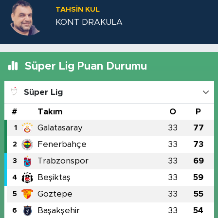
TAHSIN KUL
KONT DRAKULA
Süper Lig Puan Durumu
Süper Lig
#
Takım
O
P
Galatasaray
33
77
1
Fenerbahçe
33
73
2
Trabzonspor
33
69
3
Beşiktaş
33
59
4
Göztepe
33
55
5
Başakşehir
33
54
6